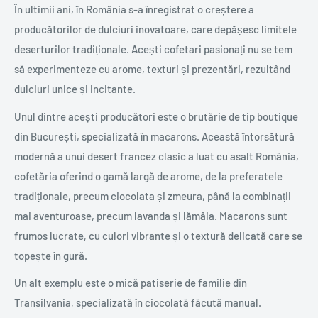
În ultimii ani, în România s-a înregistrat o creștere a
producătorilor de dulciuri inovatoare, care depășesc limitele
deserturilor tradiționale. Acești cofetari pasionați nu se tem
să experimenteze cu arome, texturi și prezentări, rezultând
dulciuri unice și incitante.
Unul dintre acești producători este o brutărie de tip boutique
din București, specializată în macarons. Această întorsătură
modernă a unui desert francez clasic a luat cu asalt România,
cofetăria oferind o gamă largă de arome, de la preferatele
tradiționale, precum ciocolata și zmeura, până la combinații
mai aventuroase, precum lavanda și lămâia. Macarons sunt
frumos lucrate, cu culori vibrante și o textură delicată care se
topește în gură.
Un alt exemplu este o mică patiserie de familie din
Transilvania, specializată în ciocolată făcută manual.