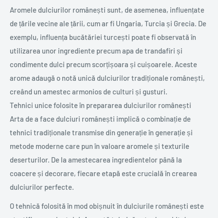
Aromele dulciurilor românești sunt, de asemenea, influențate
de țările vecine ale țării, cum ar fi Ungaria, Turcia și Grecia. De
exemplu, influența bucătăriei turcești poate fi observată în
utilizarea unor ingrediente precum apa de trandafiri și
condimente dulci precum scorțișoara și cuișoarele. Aceste
arome adaugă o notă unică dulciurilor tradiționale românești,
creând un amestec armonios de culturi și gusturi.
Tehnici unice folosite în prepararea dulciurilor românești
Arta de a face dulciuri românești implică o combinație de
tehnici tradiționale transmise din generație în generație și
metode moderne care pun în valoare aromele și texturile
deserturilor. De la amestecarea ingredientelor până la
coacere și decorare, fiecare etapă este crucială în crearea
dulciurilor perfecte.
O tehnică folosită în mod obișnuit în dulciurile românești este