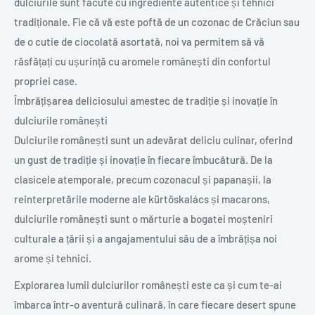
dulciurile sunt făcute cu ingrediente autentice și tehnici
tradiționale. Fie că vă este poftă de un cozonac de Crăciun sau
de o cutie de ciocolată asortată, noi va permitem să vă
răsfățați cu ușurință cu aromele românești din confortul
propriei case.
Îmbrățișarea deliciosului amestec de tradiție și inovație în
dulciurile românești
Dulciurile românești sunt un adevărat deliciu culinar, oferind
un gust de tradiție și inovație în fiecare îmbucătură. De la
clasicele atemporale, precum cozonacul și papanașii, la
reinterpretările moderne ale kürtőskalács și macarons,
dulciurile românești sunt o mărturie a bogatei moșteniri
culturale a țării și a angajamentului său de a îmbrățișa noi
arome și tehnici.
Explorarea lumii dulciurilor românești este ca și cum te-ai
îmbarca într-o aventură culinară, în care fiecare desert spune