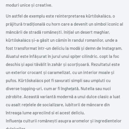
moduri unice și creative.
Un astfel de exemplu este reinterpretarea kürtőskalács, o
prăjitură tradițională cu horn care a devenit un simbol iconic al
mâncării de stradă românești. Inițial un desert maghiar,
kürtőskalács și-a găsit un cămin în randul romanilor, unde a
fost transformat într-un deliciu la modă și demn de Instagram.
Aluatul este înfășurat în jurul unui spițer cilindric, copt la foc
deschis și apoi tăvălit în zahăr și scorțișoară. Rezultatul este
un exterior crocant și caramelizat, cu un interior moale și
pufos. Kürtőskalács pot fi savurati simpli sau umpluti cu
diverse topping-uri, cum ar fi înghețată, Nutella sau nuci
zdrobite. Această variantă modernă a unui dulce clasic a luat
cu asalt rețelele de socializare, iubitorii de mâncare din
întreaga lume apreciind si ei acest deliciu.
Influența culturii românești asupra aromelor și ingredientelor
dulciurilor