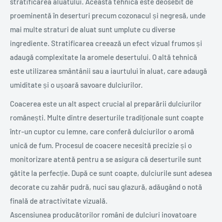
stratificarea aluatului. Această tehnică este deosebit de
proeminentă în deserturi precum cozonacul și negresă, unde
mai multe straturi de aluat sunt umplute cu diverse
ingrediente. Stratificarea creează un efect vizual frumos și
adaugă complexitate la aromele desertului. O altă tehnică
este utilizarea smântânii sau a iaurtului în aluat, care adaugă
umiditate și o ușoară savoare dulciurilor.
Coacerea este un alt aspect crucial al preparării dulciurilor
românești. Multe dintre deserturile tradiționale sunt coapte
într-un cuptor cu lemne, care conferă dulciurilor o aromă
unică de fum. Procesul de coacere necesită precizie și o
monitorizare atentă pentru a se asigura că deserturile sunt
gătite la perfecție. După ce sunt coapte, dulciurile sunt adesea
decorate cu zahăr pudră, nuci sau glazură, adăugând o notă
finală de atractivitate vizuală.
Ascensiunea producătorilor români de dulciuri inovatoare