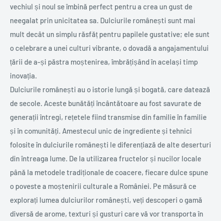
vechiul și noul se îmbină perfect pentru a crea un gust de
neegalat prin unicitatea sa. Dulciurile românești sunt mai
mult decât un simplu răsfăț pentru papilele gustative; ele sunt
o celebrare a unei culturi vibrante, o dovadă a angajamentului
țării de a-și păstra moștenirea, îmbrățișând în același timp
inovația.
Dulciurile românești au o istorie lungă și bogată, care datează
de secole. Aceste bunătăți încântătoare au fost savurate de
generații întregi, rețetele fiind transmise din familie în familie
și în comunități. Amestecul unic de ingrediente și tehnici
folosite în dulciurile românești le diferențiază de alte deserturi
din întreaga lume. De la utilizarea fructelor și nucilor locale
până la metodele tradiționale de coacere, fiecare dulce spune
o poveste a moștenirii culturale a României. Pe măsură ce
explorați lumea dulciurilor românești, veți descoperi o gamă
diversă de arome, texturi și gusturi care vă vor transporta în