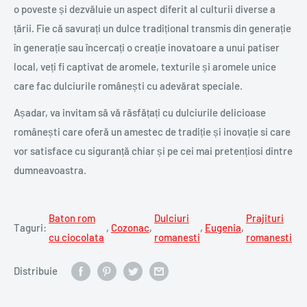
o poveste și dezvăluie un aspect diferit al culturii diverse a
țării. Fie că savurați un dulce tradițional transmis din generație
în generație sau încercați o creație inovatoare a unui patiser
local, veți fi captivat de aromele, texturile și aromele unice
care fac dulciurile românești cu adevărat speciale.
Așadar, va invitam să vă răsfățați cu dulciurile delicioase
românești care oferă un amestec de tradiție și inovație si care
vor satisface cu siguranță chiar și pe cei mai pretențiosi dintre
dumneavoastra.
Baton rom
Dulciuri
Prajituri
Taguri:
,
Cozonac
,
,
Eugenia
,
cu ciocolata
romanesti
romanesti
Distribuie