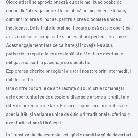
Ciocolatierii se aprovizionează cu cele mai bune boabe de
cacao din întreaga lume și le combină cu ingrediente locale,
cum ar fi mierea și nucile, pentru a crea ciocolate unice și
indulgente. De la trufe la praline, fiecare piesă este o operă de
artă, cu desene complicate și un echilibru perfect de arome.
Acest angajament față de calitate și inovație i-a adus
patiseriei o reputație de excelență și a făcut-o o destinație
obligatorie pentru pasionații de ciocolată.
Explorarea diferitelor regiuni ale țării noastre prin intermediul
dulciurilor lor
Una dintre bucuriile de a te răsfăța cu dulciurile românești
este oportunitatea de a explora diversele arome și tradiții ale
diferitelor regiuni ale țării. Fiecare regiune are propriile sale
specialități și variante unice de dulciuri tradiționale, oferind o
aventură culinară fără egal.
În Transilvania, de exemplu, veți găsi o gamă largă de deserturi