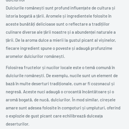
Dulciurile românești sunt profund influențate de cultura și
istoria bogată a țării. Aromele și ingredientele folosite în
aceste bunătăți delicioase sunt o reflectare a tradițiilor
culinare diverse ale țării noastre și a abundenței naturale a
țării. De la aroma dulce a mierii la gustul picant al vișinelor,
fiecare ingredient spune o poveste și adaugă profunzime
aromelor dulciurilor românești.
Folosirea fructelor și nucilor locale este o temă comună în
dulciurile românești. De exemplu, nucile sunt un element de
bază în multe deserturi tradiționale, cum ar fi cozonacul și
negresă. Aceste nuci adaugă o crocantă încântătoare și o
aromă bogată, de nucă, dulciurilor. În mod similar, cireșele
amare sunt adesea folosite în compoturi și umpluturi, oferind
o explozie de gust picant care echilibrează dulceața
deserturilor.