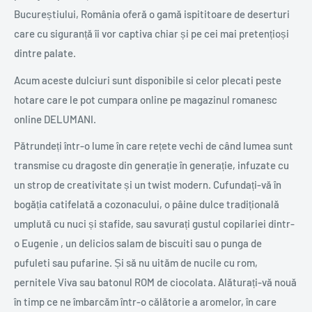
Bucureștiului, România oferă o gamă ispititoare de deserturi
care cu siguranță îi vor captiva chiar și pe cei mai pretențioși
dintre palate.
Acum aceste dulciuri sunt disponibile si celor plecati peste
hotare care le pot cumpara online pe magazinul romanesc
online DELUMANI.
Pătrundeți într-o lume în care rețete vechi de când lumea sunt
transmise cu dragoste din generație în generație, infuzate cu
un strop de creativitate și un twist modern. Cufundați-vă în
bogăția catifelată a cozonacului, o pâine dulce tradițională
umplută cu nuci și stafide, sau savurați gustul copilariei dintr-
o Eugenie , un delicios salam de biscuiti sau o punga de
pufuleti sau pufarine. Și să nu uităm de nucile cu rom,
pernitele Viva sau batonul ROM de ciocolata. Alăturați-vă nouă
în timp ce ne îmbarcăm într-o călătorie a aromelor, în care