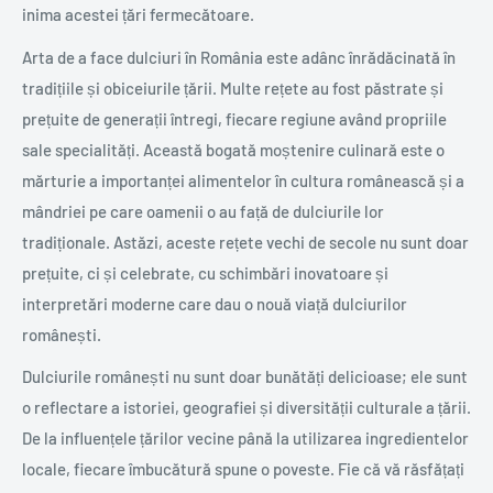
inima acestei țări fermecătoare.
Arta de a face dulciuri în România este adânc înrădăcinată în
tradițiile și obiceiurile țării. Multe rețete au fost păstrate și
prețuite de generații întregi, fiecare regiune având propriile
sale specialități. Această bogată moștenire culinară este o
mărturie a importanței alimentelor în cultura românească și a
mândriei pe care oamenii o au față de dulciurile lor
tradiționale. Astăzi, aceste rețete vechi de secole nu sunt doar
prețuite, ci și celebrate, cu schimbări inovatoare și
interpretări moderne care dau o nouă viață dulciurilor
românești.
Dulciurile românești nu sunt doar bunătăți delicioase; ele sunt
o reflectare a istoriei, geografiei și diversității culturale a țării.
De la influențele țărilor vecine până la utilizarea ingredientelor
locale, fiecare îmbucătură spune o poveste. Fie că vă răsfățați