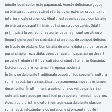
inimile localnicilor este papanașul. Aceste delicioase gogoși
cu brânză sunt un adevărat răsfăț, cu un exterior crocant și un
interior moale și cremos. Aluatul este realizat cu o combinație
de brânză proaspătă, făină, ouă și un strop de zahăr. Odată
prăjiți până la perfecțiunea aurie, papanașii sunt serviți cu o
lingură generoasă de smântână și un strop de compot delicios
de fructe de pădure. Combinația de arome dulci și picante este
pur și simplu irezistibilă, ceea ce face din papanași un desert
pe care trebuie să îl încercați atunci când vă aflați în România.
Dulciuri populare românești în epoca modernă
În timp ce dulciurile tradiționale ocupă un loc special în cultura
românească, țara a îmbrățișat, de asemenea, inovația în lumea
deserturilor. În ultimii ani, a apărut un nou val de patiseri și
cofetari, care aduc pe masă idei proaspete și tehnici moderne.
Acești dulciuriști inovatori reimaginează dulciurile clasice
românești, infuzându-le cu noi arome și prezentându-le în