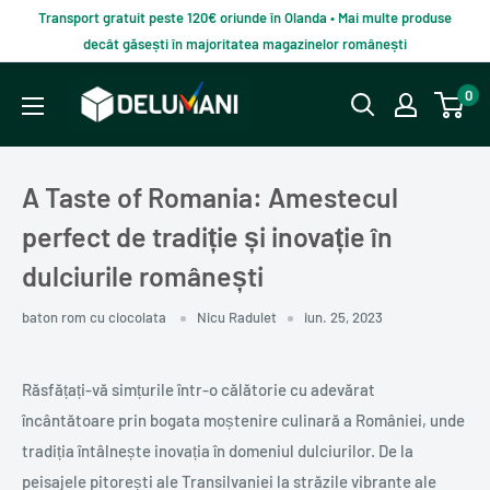
Du-
Transport gratuit peste 120€ oriunde în Olanda • Mai multe produse
te
decât găsești în majoritatea magazinelor românești
la
Delumani
0
continut
–
Magazin
românesc
A Taste of Romania: Amestecul
online
perfect de tradiție și inovație în
dulciurile românești
baton rom cu ciocolata
Nicu Radulet
iun. 25, 2023
Răsfățați-vă simțurile într-o călătorie cu adevărat
încântătoare prin bogata moștenire culinară a României, unde
tradiția întâlnește inovația în domeniul dulciurilor. De la
peisajele pitorești ale Transilvaniei la străzile vibrante ale