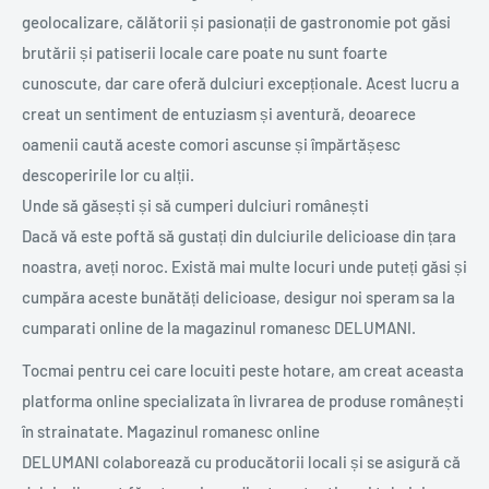
geolocalizare, călătorii și pasionații de gastronomie pot găsi
brutării și patiserii locale care poate nu sunt foarte
cunoscute, dar care oferă dulciuri excepționale. Acest lucru a
creat un sentiment de entuziasm și aventură, deoarece
oamenii caută aceste comori ascunse și împărtășesc
descoperirile lor cu alții.
Unde să găsești și să cumperi dulciuri românești
Dacă vă este poftă să gustați din dulciurile delicioase din țara
noastra, aveți noroc. Există mai multe locuri unde puteți găsi și
cumpăra aceste bunătăți delicioase, desigur noi speram sa la
cumparati online de la magazinul romanesc DELUMANI.
Tocmai pentru cei care locuiti peste hotare, am creat aceasta
platforma online specializata în livrarea de produse românești
în strainatate. Magazinul romanesc online
DELUMANI colaborează cu producătorii locali și se asigură că