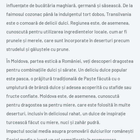
influențate de bucătăria maghiară, germană și săsească. De la
faimosul cozonac până la indulgentul tort dobos, Transilvania
este o comoară de delicii dulci. Regiunea este, de asemenea,
cunoscută pentru utilizarea ingredientelor locale, cum ar fi
prunele și merele, care sunt încorporate în deserturi precum
strudelul și găluștele cu prune.
În Moldova, partea estică a României, veți descoperi dragostea
pentru combinațiile dulci și sărate. Un deliciu dulce popular
este pasca, o prăjitură tradițională de Paște făcută cu o
umplutură de brânză dulce și adesea acoperită cu stafide sau
fructe confiate. Moldova este, de asemenea, cunoscută
pentru dragostea sa pentru miere, care este folosită în multe
deserturi, inclusiv în deliciosul rahat, un dulce de inspirație
turcească făcut cu miere, nuci și zahăr pudră.
Impactul social media asupra promovării dulciurilor românești
Social media a jucat un rol semnificativ în promovarea