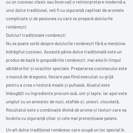
cu un cozonac clasic sau încercați o reinterpretare modernă a
unui dulce tradițional, veți fi cu siguranță captivat de aromele
complicate și de pasiunea cu care se prepară dulciurile
românești.
Dulciuri tradiționale românești
Nu se poate vorbi despre dulciurile românești fără a menționa
îndrăgitul cozonac. Această pâine dulce tradițională este un
produs de bază în gospodăriile românești, mai ales în timpul
sărbătorilor și ocaziilor speciale. Prepararea cozonacului este
o muncă de dragoste, fiecare pas fiind executat cu grijă
pentru a crea o textură moale și pufoasă. Aluatul este
îmbogățit cu ingrediente precum ouă, unt și lapte, iar apoi este
umplut cu un amestec de nuci, stafide și, uneori, ciocolată.
Rezultatul este o combinație divină de arome și texturi care va
încânta cu siguranță chiar și cele mai pretențioase palate.
Un alt dulce tradițional românesc care ocupă un loc special în