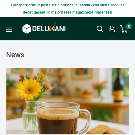
Du-
Transport gratuit peste 120€ oriunde în Olanda • Mai multe produse
te
decât găsești în majoritatea magazinelor românești
la
Delumani
0
continut
–
Magazin
românesc
News
online