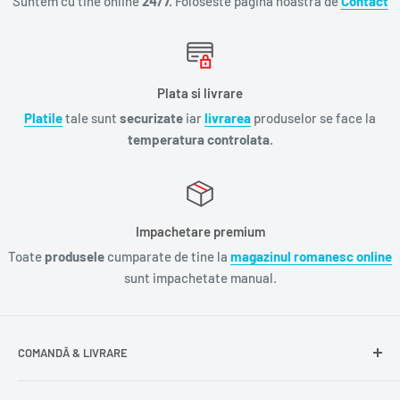
Suntem cu tine online
24/7.
Foloseste pagina noastra de
Contact
Plata si livrare
Platile
tale sunt
securizate
iar
livrarea
produselor se face la
temperatura controlata.
Impachetare premium
Toate
produsele
cumparate de tine la
magazinul romanesc online
sunt impachetate manual.
COMANDĂ & LIVRARE
Întrebări frecvente