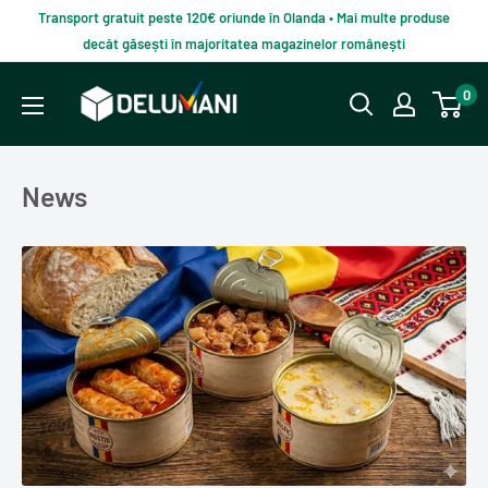
Du-
Transport gratuit peste 120€ oriunde în Olanda • Mai multe produse
te
decât găsești în majoritatea magazinelor românești
la
Delumani
0
continut
–
Magazin
românesc
News
online