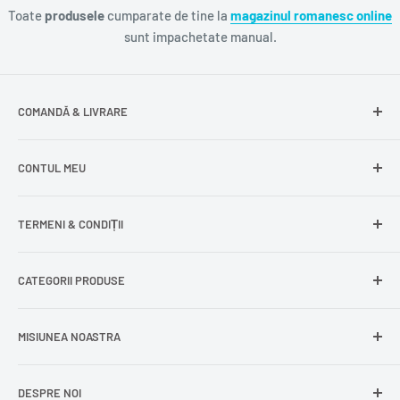
Toate
produsele
cumparate de tine la
magazinul romanesc online
sunt impachetate manual.
COMANDĂ & LIVRARE
Întrebări frecvente
CONTUL MEU
Livrare gratuită
Livrare în Europa
Intră în cont
TERMENI & CONDIȚII
Comenzile mele
Modificare adresă
Politica de confidențialitate
CATEGORII PRODUSE
Cont nou
Politica de returnare
Recuperează parola
Termeni și condiții
Produse din carne
MISIUNEA NOASTRA
Comandă ca oaspete
Politica de expediere
Dulciuri și snacks
Delogare
Impressum
Conserve și murături
DESPRE NOI
La
Delumani
, îți oferim acces rapid la produse românești
Mici / Mititei