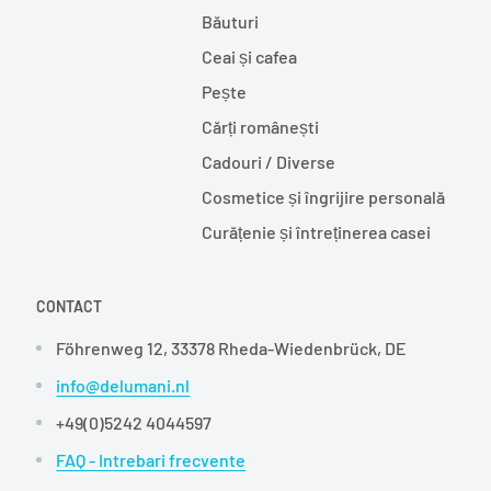
Băuturi
Ceai și cafea
Pește
Cărți românești
Cadouri / Diverse
Cosmetice și îngrijire personală
Curățenie și întreținerea casei
CONTACT
Föhrenweg 12, 33378 Rheda-Wiedenbrück, DE
info@delumani.nl
+49(0)5242 4044597
FAQ - Intrebari frecvente