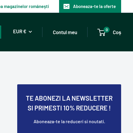
tea magazinelor românești
Aboneaza-te la oferte
0
EUR €
Contul meu
Coș
TE ABONEZI LA NEWSLETTER
SI PRIMESTI 10% REDUCERE !
Aboneaza-te la reduceri si noutati.