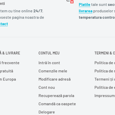
nti
Platile
tale sunt
sec
tem cu tine online
24/7.
livrarea
produselor s
oseste pagina noastra de
temperatura control
tact
 & LIVRARE
CONTUL MEU
TERMENI & C
i frecvente
Intră în cont
Politica de 
gratuită
Comenzile mele
Politica de
în Europa
Modificare adresă
Termeni și 
Cont nou
Politica de
Recuperează parola
Impressum
Comandă ca oaspete
Delogare