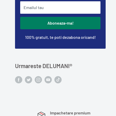
Emailul tau
Aboneaza-ma!
100% gratuit, te poti dezabona oricand!
Urmareste DELUMANI®️
Impachetare premium