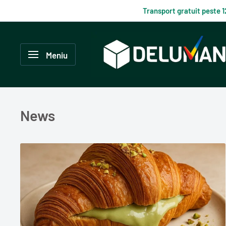
Du-
Transport gratuit peste 
te
la
Delumani
continut
–
Meniu
Magazin
românesc
online
News