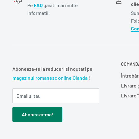
clie
Pe
FAQ
gasiti mai multe
informatii.
Sun
Fol
Con
COMANDĂ
Aboneaza-te la reduceri si noutati pe
Întrebăr
magazinul romanesc online Olanda
!
Livrare 
Livrare 
Emailul tau
Aboneaza-ma!