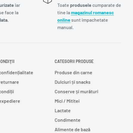
urizate
iar
Toate
produsele
cumparate de
e face la
tine la
magazinul romanesc
ata.
online
sunt impachetate
manual.
ONDIȚII
CATEGORII PRODUSE
confidențialitate
Produse din carne
 returnare
Dulciuri și snacks
condiții
Conserve și murături
 expediere
Mici / Mititei
Lactate
Condimente
Alimente de bază