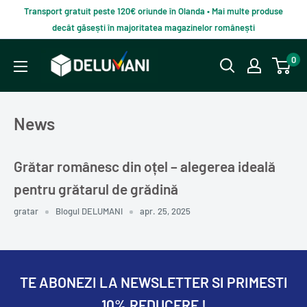
Du-
Transport gratuit peste 120€ oriunde în Olanda • Mai multe produse
te
decât găsești în majoritatea magazinelor românești
la
Delumani
0
continut
–
Magazin
românesc
News
online
Grătar românesc din oțel – alegerea ideală
pentru grătarul de grădină
gratar
Blogul DELUMANI
apr. 25, 2025
TE ABONEZI LA NEWSLETTER SI PRIMESTI
10% REDUCERE !