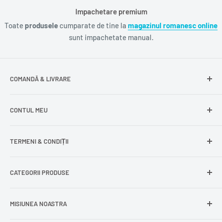
Impachetare premium
Toate
produsele
cumparate de tine la
magazinul romanesc online
sunt impachetate manual.
COMANDĂ & LIVRARE
Întrebări frecvente
CONTUL MEU
Livrare gratuită
Livrare în Europa
Intră în cont
TERMENI & CONDIȚII
Comenzile mele
Modificare adresă
Politica de confidențialitate
CATEGORII PRODUSE
Cont nou
Politica de returnare
Recuperează parola
Termeni și condiții
Produse din carne
MISIUNEA NOASTRA
Comandă ca oaspete
Politica de expediere
Dulciuri și snacks
Delogare
Impressum