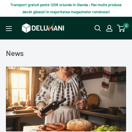
Du-
Transport gratuit peste 120€ oriunde în Olanda • Mai multe produse
te
decât găsești în majoritatea magazinelor românești
la
Delumani
0
continut
–
Magazin
românesc
News
online