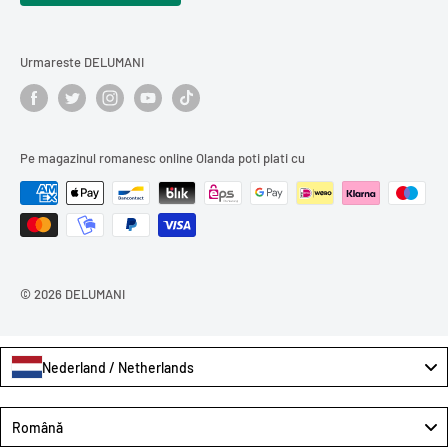
Descoperă
produse din carne
,
Curățenie și întreținerea casei
conserve și murături
,
dulciuri românești
Urmareste DELUMANI
sau
cărți în limba română
.
Comandă online produse românești și bucură-te de gustul
Pe magazinul romanesc online Olanda poti plati cu
autentic, livrat direct la tine acasă.
© 2026 DELUMANI
Nederland / Netherlands
Language
Română