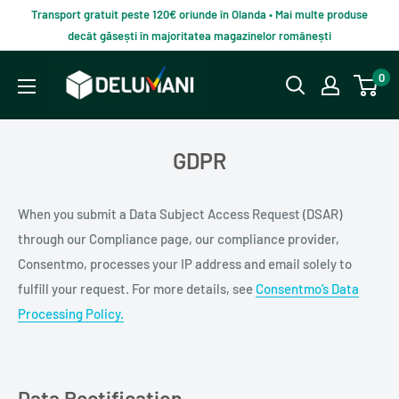
Du-
Transport gratuit peste 120€ oriunde în Olanda • Mai multe produse
te
decât găsești în majoritatea magazinelor românești
la
Delumani
0
continut
–
Magazin
românesc
GDPR
online
When you submit a Data Subject Access Request (DSAR)
through our Compliance page, our compliance provider,
Consentmo, processes your IP address and email solely to
fulfill your request. For more details, see
Consentmo’s Data
Processing Policy
.
Data Rectification