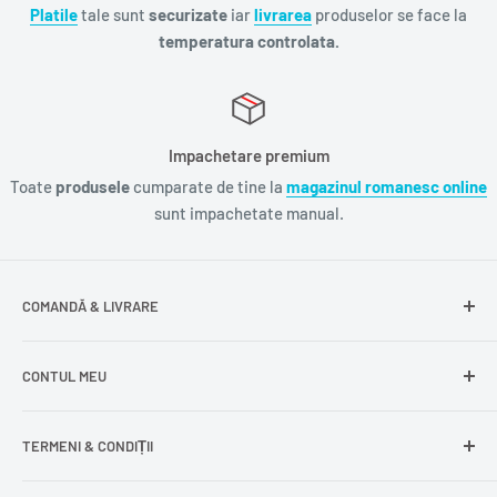
Platile
tale sunt
securizate
iar
livrarea
produselor se face la
temperatura controlata.
Impachetare premium
Toate
produsele
cumparate de tine la
magazinul romanesc online
sunt impachetate manual.
COMANDĂ & LIVRARE
Întrebări frecvente
CONTUL MEU
Livrare gratuită
Livrare în Europa
Intră în cont
TERMENI & CONDIȚII
Comenzile mele
Modificare adresă
Politica de confidențialitate