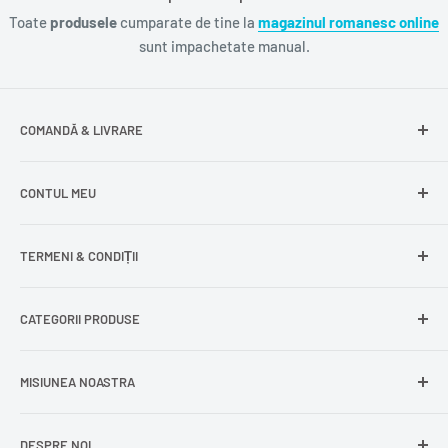
Toate
produsele
cumparate de tine la
magazinul romanesc online
sunt impachetate manual.
COMANDĂ & LIVRARE
Întrebări frecvente
CONTUL MEU
Livrare gratuită
Livrare în Europa
Intră în cont
TERMENI & CONDIȚII
Comenzile mele
Modificare adresă
Politica de confidențialitate
CATEGORII PRODUSE
Cont nou
Politica de returnare
Recuperează parola
Termeni și condiții
Produse din carne
MISIUNEA NOASTRA
Comandă ca oaspete
Politica de expediere
Dulciuri și snacks
Delogare
Impressum
Conserve și murături
DESPRE NOI