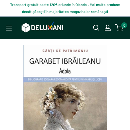
Du-
Transport gratuit peste 120€ oriunde în Olanda • Mai multe produse
te
decât găsești în majoritatea magazinelor românești
la
Delumani
0
continut
–
Magazin
românesc
online