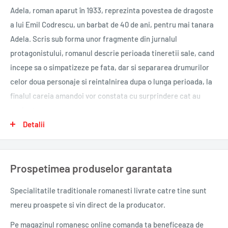
Adela, roman aparut în 1933, reprezinta povestea de dragoste
a lui Emil Codrescu, un barbat de 40 de ani, pentru mai tanara
Adela. Scris sub forma unor fragmente din jurnalul
protagonistului, romanul descrie perioada tineretii sale, cand
incepe sa o simpatizeze pe fata, dar si separarea drumurilor
celor doua personaje si reintalnirea dupa o lunga perioada, la
finalul careia amandoi vor constata cu surprindere cat au
evoluat.
Detalii
Autor: Garabet Ibraileanu
Editura: Minerva
Colectie: Patrimoniu
Prospetimea produselor garantata
ISBN: 978-973-21-1038-6
An aparitie: 2018
Specialitatile traditionale romanesti
livrate catre tine sunt
Nr. pagini: 192
mereu proaspete si vin direct de la producator.
Format: 140x200
Pe magazinul romanesc online comanda ta beneficeaza de