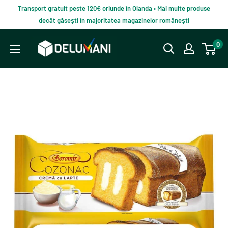
Du-
Transport gratuit peste 120€ oriunde în Olanda • Mai multe produse
te
decât găsești în majoritatea magazinelor românești
la
Delumani
0
continut
–
Magazin
românesc
online