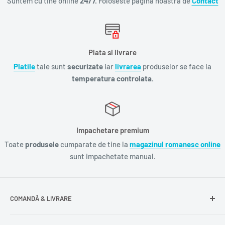
Suntem cu tine online
24/7.
Foloseste pagina noastra de
Contact
Plata si livrare
Platile
tale sunt
securizate
iar
livrarea
produselor se face la
temperatura controlata.
Impachetare premium
Toate
produsele
cumparate de tine la
magazinul romanesc online
sunt impachetate manual.
COMANDĂ & LIVRARE
Întrebări frecvente