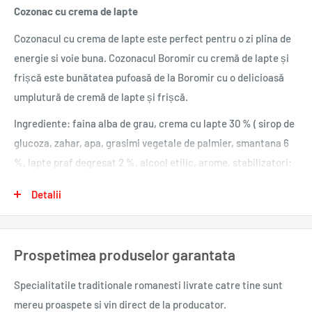
Cozonac cu crema de lapte
Cozonacul cu crema de lapte este perfect pentru o zi plina de
energie si voie buna.
Cozonacul Boromir cu cremă de lapte și
frișcă este bunătatea pufoasă de la Boromir cu o delicioasă
umplutură de cremă de lapte și frișcă.
Ingrediente: faina alba de grau, crema cu lapte 30 % ( sirop de
glucoza, zahar, apa, grasimi vegetale de palmier, smantana 6
%, lapte praf degresat 2 %, alcool etilic, arome, stabilizatori:
pectina, conservant: sorbat de potasiu, colorant: dioxid de
Detalii
titan), uleiuri vegetale (palmier, floare soarelui, rapita), apa,
drojdie naturala (faina de grau, apa), zahar, oua, galbenus de
ou, sirop de zahar invertit, unt, lapte praf, emulsifianti: mono
Prospetimea produselor garantata
si digliceride ale acizilor grasi si lecitina de soia, drojdie
comprimata, sare iodata, arome.
Specialitatile traditionale romanesti
livrate catre tine sunt
mereu proaspete si vin direct de la producator.