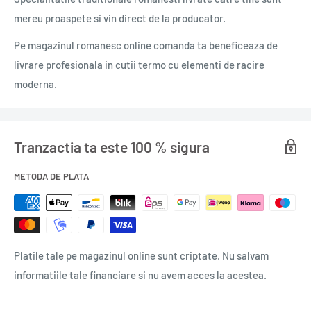
mereu proaspete si vin direct de la producator.
„Cuprinzătoarea sinteză realizată de David Eagleman asupra
Pe magazinul romanesc online comanda ta beneficeaza de
stadiului actual al cunoaşterii în privinţa creierului este
livrare profesionala in cutii termo cu elementi de racire
concisă, accesibilă şi adesea foarte surprinzătoare. Descoperi
moderna.
în capul tău o ciudată lume nouă.“ (BRIAN ENO)
„La fiecare pagină din Creierul se produce o revelaţie atât de
Tranzactia ta este 100 % sigura
fantastică, încât ţi se taie respiraţia. Ar fi imposibil de
absorbit dacă nu am avea cu toţii acel element de-a dreptul
METODA DE PLATA
extraordinar: creierul. Eagleman se apropie mai mult decât
oricine de dezlegarea misterului căutării sinelui înăuntrul
materiei cenuşii electrice aflate între urechile noastre.“
(STEPHEN FRY)
Platile tale pe magazinul online sunt criptate. Nu salvam
informatiile tale financiare si nu avem acces la acestea.
„David Eagleman ne ajută să înţelegem cea mai complexă
colecţie de celule din cosmos: propriul creier. Dacă