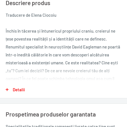
Descriere produs
Traducere de Elena Ciocoiu
Închis în tăcerea și întunericul propriului craniu, creierul ne
țese povestea realității și a identității care ne definesc.
Renumitul specialist în neuroștiințe David Eagleman ne poartă
într-o inedită călătorie în care vom descoperi alcătuirea
misterioasă a existenței umane. Ce este realitatea? Cine ești
„tu“? Cum iei decizii? De ce are nevoie creierul tău de alți
oameni? În ce fel poate schimba tehnologia omul așa cum îl
cunoaștem? Pe parcursul cercetării sale, Eagleman ne
Detalii
călăuzește prin lumea sporturilor extreme, a criminalității, a
expresiilor faciale, a neurochirurgiei, a intuiției, a roboticii și a
căutării nemuririi. Vom putea afla astfel povestea felului în
Prospetimea produselor garantata
care viața ne modelează creierul și a felului în care creierul ne
modelează viața.
Specialitatile traditionale romanesti
livrate catre tine sunt