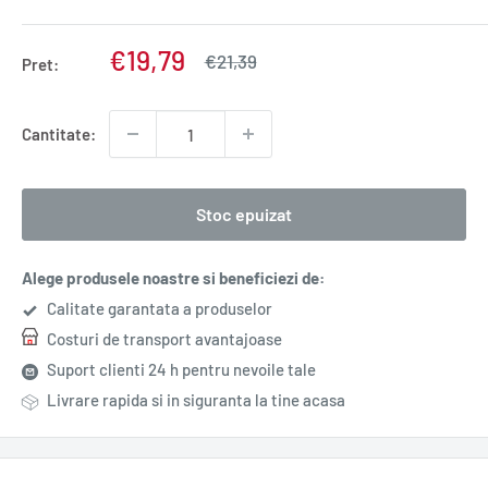
Pret
€19,79
Pret
€21,39
Pret:
normal
redus
Cantitate:
Stoc epuizat
Alege produsele noastre si beneficiezi de:
Calitate garantata a produselor
Costuri de transport avantajoase
Suport clienti 24 h pentru nevoile tale
Livrare rapida si in siguranta la tine acasa