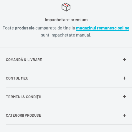
Impachetare premium
Toate
produsele
cumparate de tine la
magazinul romanesc online
sunt impachetate manual.
COMANDĂ & LIVRARE
Întrebări frecvente
CONTUL MEU
Livrare gratuită
Livrare în Europa
Intră în cont
TERMENI & CONDIȚII
Comenzile mele
Modificare adresă
Politica de confidențialitate
CATEGORII PRODUSE
Cont nou
Politica de returnare
Recuperează parola
Termeni și condiții
Produse din carne