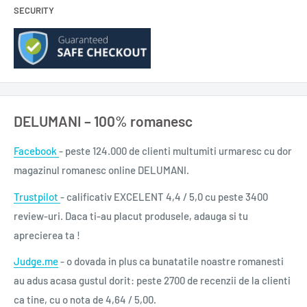
SECURITY
neuroştiinţa ar avea un superstar, el ar fi acela.“ (RUBY WAX)
Titlu: Creierul
Subtitlu: Povestea noastră
An apariție: 2018
Ediție: I
DELUMANI – 100% romanesc
Pagini: 240
Format: 13x20 cm
Facebook
- peste 124.000 de clienti multumiti urmaresc cu dor
ISBN: 978-973-50-6016-9
magazinul romanesc online DELUMANI.
Colecție: Ştiinţă
Trustpilot
- calificativ EXCELENT 4,4 / 5,0 cu peste 3400
Domeniu: ştiinţă
review-uri. Daca ti-au placut produsele, adauga si tu
Autor: David Eagleman
aprecierea ta !
Traducere: Elena Ciocoiu
Judge.me
- o dovada in plus ca bunatatile noastre romanesti
0,480 g
au adus acasa gustul dorit: peste 2700 de recenzii de la clienti
ca tine, cu o nota de 4,64 / 5,00.