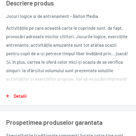
Descriere produs
Jocuri logice si de antrenament - Ballon Media
Activitățile pe care această carte le cuprinde sunt, de fapt,
provocări adresate micilor cititori. Jocurile logice, exercițiile
antrenante, activitățile amuzante sunt tot atâtea ocazii
pentru copii de a-și petrece timpul liber învățând prin… joacă!
Și, în plus, cartea le oferă celor mici și ocazia de se verifica
singuri: la sfârșitul volumului sunt prezentate soluțiile
activităților și exercițiilor propuse. Hai să ne jucăm împreună!
Autor: Ballon Media
Detalii
Domeniu: Literatură pentru copii & Adolescenți
Colecție: SERIA JOCURI LOGICE ȘI DE ANTRENAMENT
Traducator: Mihaela Pogonici
Prospetimea produselor garantata
Dată apariție: 03-2019
Nr. pagini: 96
Specialitatile traditionale romanesti
livrate catre tine sunt