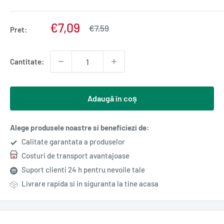
Pret
€7,09
Pret
€7,59
Pret:
normal
redus
Cantitate:
Adaugă în coș
Alege produsele noastre si beneficiezi de:
Calitate garantata a produselor
Costuri de transport avantajoase
Suport clienti 24 h pentru nevoile tale
Livrare rapida si in siguranta la tine acasa