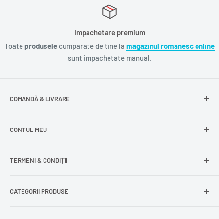
Impachetare premium
Toate
produsele
cumparate de tine la
magazinul romanesc online
sunt impachetate manual.
COMANDĂ & LIVRARE
Întrebări frecvente
CONTUL MEU
Livrare gratuită
Livrare în Europa
Intră în cont
TERMENI & CONDIȚII
Comenzile mele
Modificare adresă
Politica de confidențialitate
CATEGORII PRODUSE
Cont nou
Politica de returnare
Recuperează parola
Termeni și condiții
Produse din carne