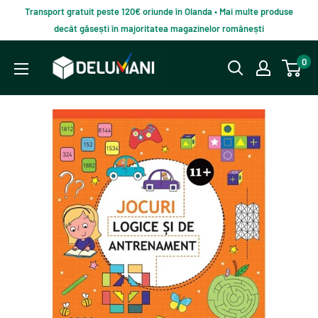
Du-
Transport gratuit peste 120€ oriunde în Olanda • Mai multe produse
te
decât găsești în majoritatea magazinelor românești
la
Delumani
0
continut
–
Magazin
românesc
online