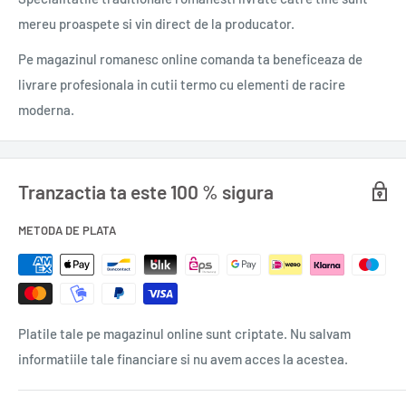
Format: 22.5x16.5
mereu proaspete si vin direct de la producator.
ISBN: 978-973-47-2938-8
Pe magazinul romanesc online comanda ta beneficeaza de
Titlu original Énigmes et jeux de logique 11+
livrare profesionala in cutii termo cu elementi de racire
Ediția: I
moderna.
Nr. Volume: I
0,160 gr.
Tranzactia ta este 100 % sigura
METODA DE PLATA
Platile tale pe magazinul online sunt criptate. Nu salvam
informatiile tale financiare si nu avem acces la acestea.