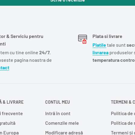
tor & Serviciu pentru
Plata si livrare
nti
Platile
tale sunt
sec
tem cu tine online
24/7.
livrarea
produselor s
oseste pagina noastra de
temperatura control
tact
 & LIVRARE
CONTUL MEU
TERMENI & C
i frecvente
Intră în cont
Politica de 
gratuită
Comenzile mele
Politica de
în Europa
Modificare adresă
Termeni și 