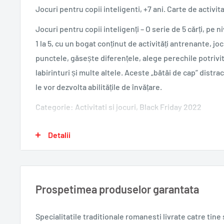
Jocuri pentru copii inteligenti, +7 ani. Carte de activit
Jocuri pentru copii inteligenți – O serie de 5 cărți, pe ni
1 la 5, cu un bogat conținut de activități antrenante, jo
punctele, găsește diferențele, alege perechile potrivit
labirinturi și multe altele. Aceste „bătăi de cap” distrac
le vor dezvolta abilitățile de învățare.
Categorie: Activitati si jocuri, Black Friday 2022
Editura: Aramis
Detalii
Colectie: Jocuri pentru copii inteligenti
ISBN: 978-606-706-362-2
An aparitie: 2016
Nr. pagini: 64
Prospetimea produselor garantata
Format: 280x210
0,160 kg.
Specialitatile traditionale romanesti
livrate catre tin