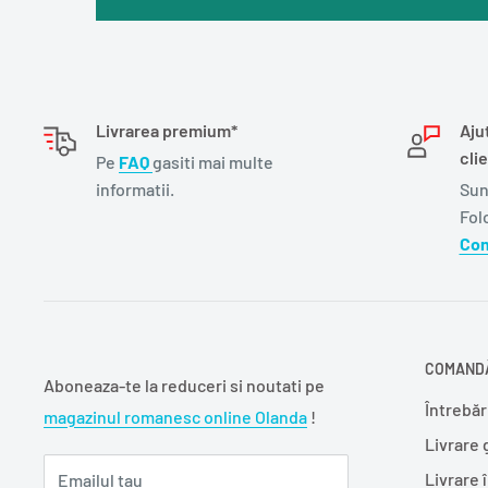
Livrarea premium*
Aju
clie
Pe
FAQ
gasiti mai multe
informatii.
Sun
Fol
Con
COMANDĂ
Aboneaza-te la reduceri si noutati pe
Întrebăr
magazinul romanesc online Olanda
!
Livrare 
Livrare 
Emailul tau