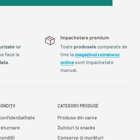
Impachetare premium
urizate
iar
Toate
produsele
cumparate de
e face la
tine la
magazinul romanesc
ata.
online
sunt impachetate
manual.
ONDIȚII
CATEGORII PRODUSE
confidențialitate
Produse din carne
 returnare
Dulciuri și snacks
condiții
Conserve și murături