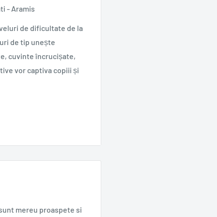
ati - Aramis
veluri de dificultate de la
curi de tip unește
e, cuvinte încrucișate,
tive vor captiva copiii și
e sunt mereu proaspete si