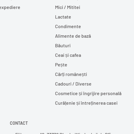
 expediere
Mici / Mititei
Lactate
Condimente
Alimente de bază
Băuturi
Ceai și cafea
Pește
Cărți românești
Cadouri / Diverse
Cosmetice și îngrijire personală
Curățenie și întreținerea casei
CONTACT