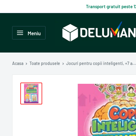
Du-
Transport gratuit peste 
te
la
Delumani
continut
–
Meniu
Magazin
românesc
online
Acasa
Toate produsele
Jocuri pentru copii inteligenti, +7 a...