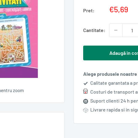
Pret
€5,69
Pret:
redus
Cantitate:
Adaugă în co
Alege produsele noastre s
Calitate garantata a p
pentru zoom
Costuri de transport 
Suport clienti 24 h pen
Livrare rapida si in si