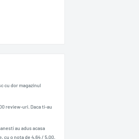
sc cu dor magazinul
00 review-uri. Daca ti-au
manesti au adus acasa
e, cu o nota de 4,64 / 5,00.