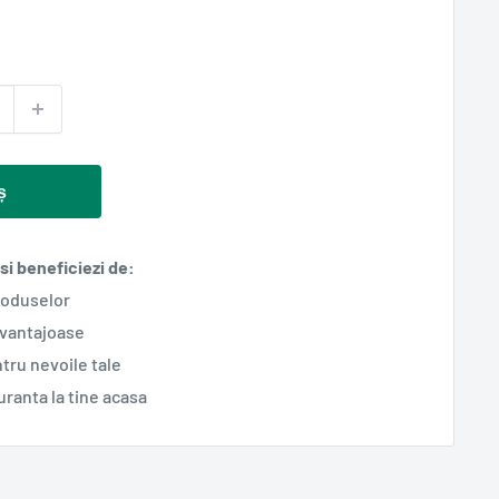
ș
i beneficiezi de:
roduselor
avantajoase
tru nevoile tale
guranta la tine acasa