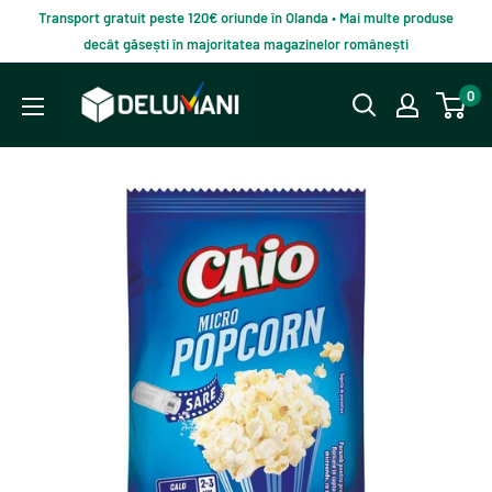
Du-
Transport gratuit peste 120€ oriunde în Olanda • Mai multe produse
te
decât găsești în majoritatea magazinelor românești
la
Delumani
0
continut
–
Magazin
românesc
online