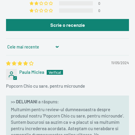
0
0
Scrie o recenzie
Sort by
11/05/2024
Paula Miclea
Popcorn Chio cu sare, pentru microunde
>>
DELUMANI
a răspuns:
Multumim pentru review-ul dumneavoastra despre
produsul nostru 'Popcorn Chio cu sare, pentru microunde'.
Suntem bucurosi sa auzim ca v-a placut si va multumim
pentru increderea acordata. Asteptam cu nerabdare si
comenzile dumneavoastra online viitoare. Va