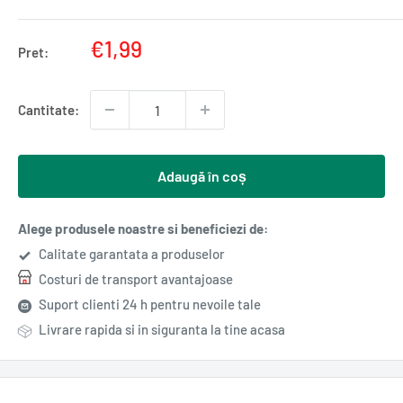
Pret
€1,99
Pret:
redus
Cantitate:
Adaugă în coș
Alege produsele noastre si beneficiezi de:
Calitate garantata a produselor
Costuri de transport avantajoase
Suport clienti 24 h pentru nevoile tale
Livrare rapida si in siguranta la tine acasa