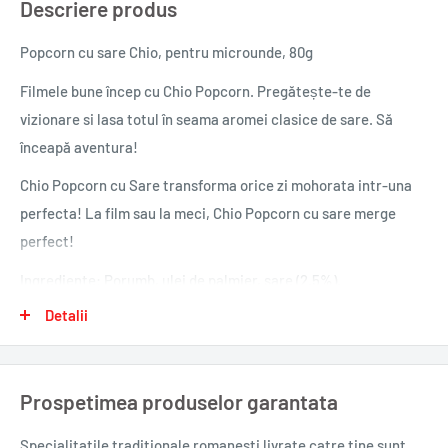
Descriere produs
Popcorn cu sare Chio, pentru microunde, 80g
Filmele bune încep cu Chio Popcorn. Pregătește-te de
vizionare si lasa totul în seama aromei clasice de sare. Să
înceapă aventura!
Chio Popcorn cu Sare transforma orice zi mohorata intr-una
perfecta! La film sau la meci, Chio Popcorn cu sare merge
perfect!
Ingrediente: Porumb, ulei de palmier, sare (2.5%).
Detalii
0,080 kg.
Prospetimea produselor garantata
Specialitatile traditionale romanesti
livrate catre tine sunt