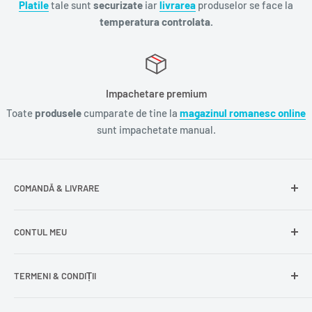
Platile
tale sunt
securizate
iar
livrarea
produselor se face la
temperatura controlata.
Impachetare premium
Toate
produsele
cumparate de tine la
magazinul romanesc online
sunt impachetate manual.
COMANDĂ & LIVRARE
Întrebări frecvente
CONTUL MEU
Livrare gratuită
Livrare în Europa
Intră în cont
TERMENI & CONDIȚII
Comenzile mele
Modificare adresă
Politica de confidențialitate