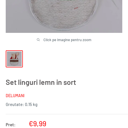
Click pe imagine pentru zoom
Set linguri lemn in sort
DELUMANI
Greutate:
0.15 kg
Pret
€9,99
Pret: